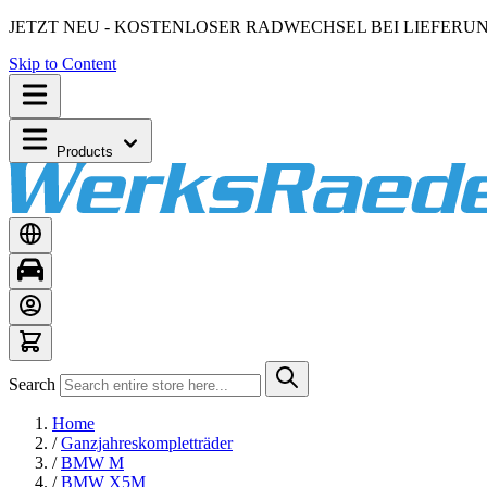
JETZT NEU - KOSTENLOSER RADWECHSEL BEI LIEFERU
Skip to Content
Products
Search
Home
/
Ganzjahreskompletträder
/
BMW M
/
BMW X5M