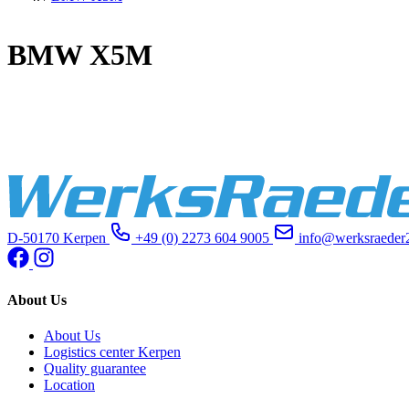
BMW X5M
D-50170 Kerpen
+49 (0) 2273 604 9005
info@werksraeder
About Us
About Us
Logistics center Kerpen
Quality guarantee
Location