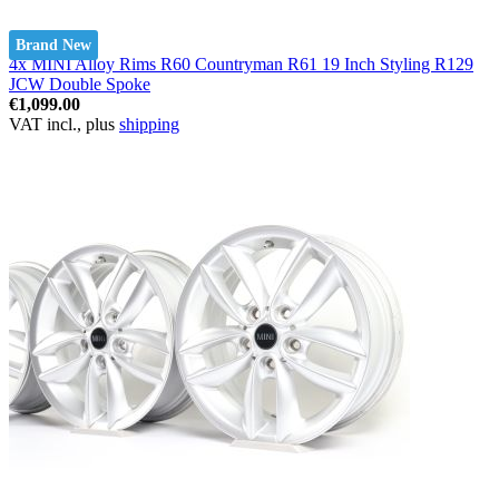
Brand New
4x MINI Alloy Rims R60 Countryman R61 19 Inch Styling R129
JCW Double Spoke
€1,099.00
VAT incl., plus
shipping