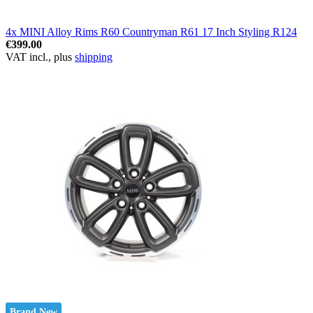
4x MINI Alloy Rims R60 Countryman R61 17 Inch Styling R124
€399.00
VAT incl., plus
shipping
Brand New