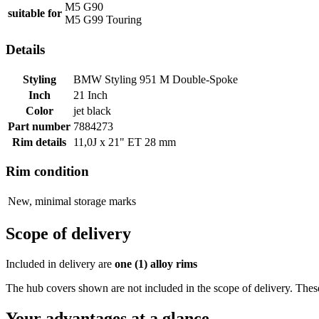
M5 G90
suitable for
M5 G99 Touring
Details
Styling
BMW Styling 951 M Double-Spoke
Inch
21 Inch
Color
jet black
Part number
7884273
Rim details
11,0J x 21" ET 28 mm
Rim condition
New, minimal storage marks
Scope of delivery
Included in delivery are
one (1) alloy rims
The hub covers shown are not included in the scope of delivery. Thes
Your advantages at a glance