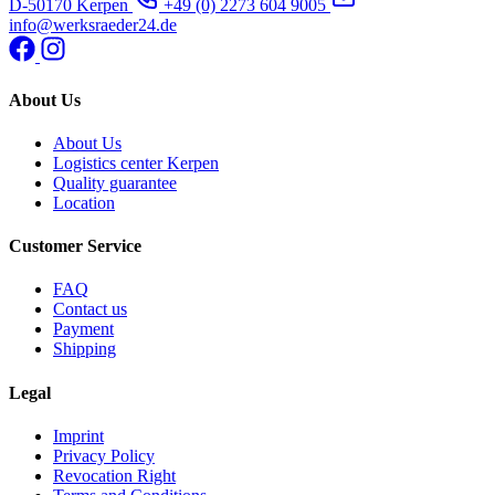
D-50170 Kerpen
+49 (0) 2273 604 9005
info@werksraeder24.de
About Us
About Us
Logistics center Kerpen
Quality guarantee
Location
Customer Service
FAQ
Contact us
Payment
Shipping
Legal
Imprint
Privacy Policy
Revocation Right