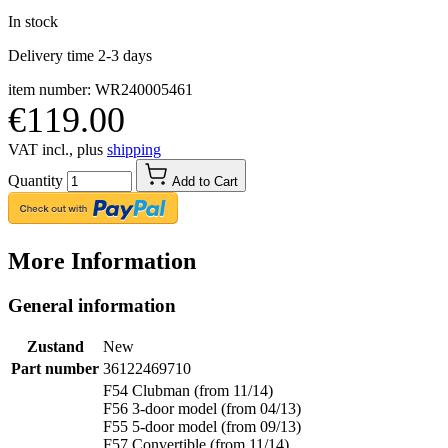
In stock
Delivery time 2-3 days
item number: WR240005461
€119.00
VAT incl., plus
shipping
Quantity
Add to Cart
More Information
General information
Zustand
New
Part number
36122469710
F54 Clubman (from 11/14)
F56 3-door model (from 04/13)
F55 5-door model (from 09/13)
F57 Convertible (from 11/14)